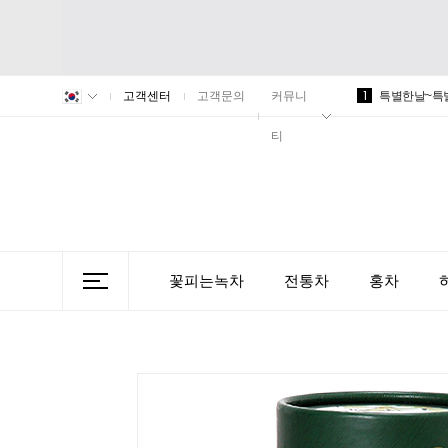
1
고객센터
고객문의
커뮤니
특별한날~특
티
꽃피는녹차
전통차
홍차