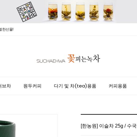
별한선물!
허브차
원두커피
다기 및 차(tea)용품
커피용품
[한농원] 이슬차 25g / 