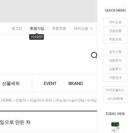
QUICK MENU
마이쇼핑
로그인
회원가입
주문조회
마이쇼핑
장바구니
관심상품
+1,000P
주문조회
공지사항
0
상품문의
상품후기
이용안내
선물세트
EVENT
BRAND
카카오플러스
네이버톡톡
HOME
전통차
이슬차/수국차
>
>
> [한농원] 이슬차 25g / 수국잎으로 만든 차
TODAY VIEW
수국잎으로 만든 차