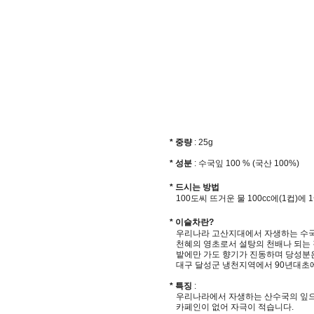
* 중량
: 25g
* 성분
:
수국잎 100 % (국산 100%)
* 드시는 방법
100도씨 뜨거운 물 100cc에(1컵)에 1
* 이슬차란?
우리나라 고산지대에서 자생하는 수국
천혜의 영초로서 설탕의 천배나 되는 
밭에만 가도 향기가 진동하며 당성분은
대구 달성군 냉천지역에서 90년대초에
* 특징
:
우리나라에서 자생하는 산수국의 잎으
카페인이 없어 자극이 적습니다.