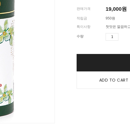
19,000
원
판매가격
적립금
950원
특이사항
첫맛은 깔끔하고
수량
ADD TO CART