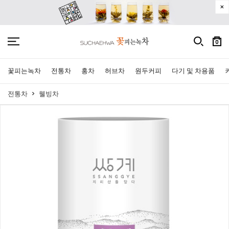
0
꽃피는녹차
전통차
홍차
허브차
원두커피
다기 및 차용품
전통차
웰빙차