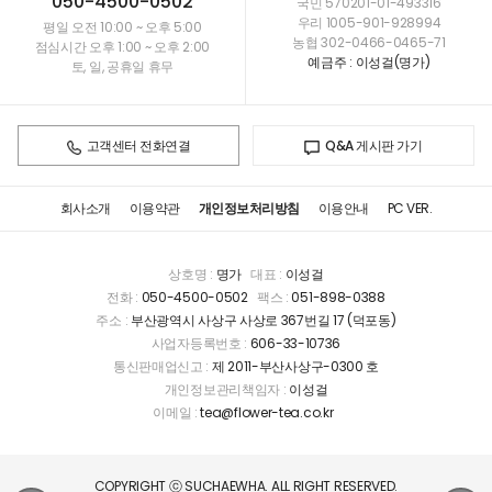
050-4500-0502
국민 570201-01-493316
우리 1005-901-928994
평일 오전 10:00 ~ 오후 5:00
농협 302-0466-0465-71
점심시간 오후 1:00 ~ 오후 2:00
예금주 : 이성걸(명가)
토, 일, 공휴일 휴무
고객센터 전화연결
Q&A 게시판 가기
회사소개
이용약관
개인정보처리방침
이용안내
PC VER.
상호명 :
명가
대표 :
이성걸
전화 :
050-4500-0502
팩스 :
051-898-0388
주소 :
부산광역시 사상구 사상로 367번길 17 (덕포동)
사업자등록번호 :
606-33-10736
통신판매업신고 :
제 2011-부산사상구-0300 호
개인정보관리책임자 :
이성걸
이메일 :
tea@flower-tea.co.kr
COPYRIGHT ⓒ SUCHAEWHA. ALL RIGHT RESERVED.