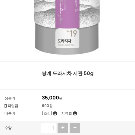
쌍계 도라지차 지관 50g
35,000
상품가
원
적립금
600원
배송비
(조건)
지역별
수량