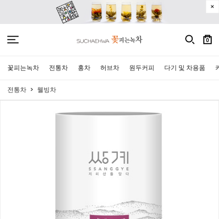
0
꽃피는녹차
전통차
홍차
허브차
원두커피
다기 및 차용품
전통차
웰빙차