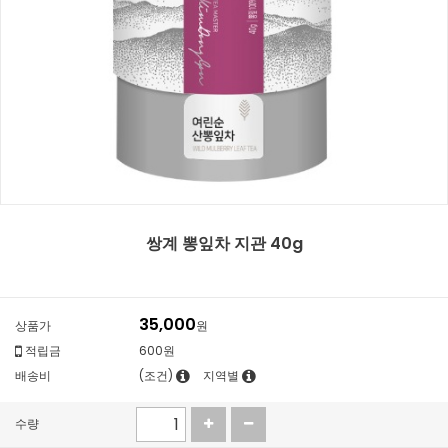
쌍계 뽕잎차 지관 40g
35,000
상품가
원
적립금
600원
배송비
(조건)
지역별
수량