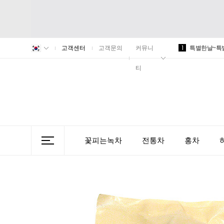
1
고객센터
고객문의
커뮤니
특별한날~특
티
꽃피는녹차
전통차
홍차