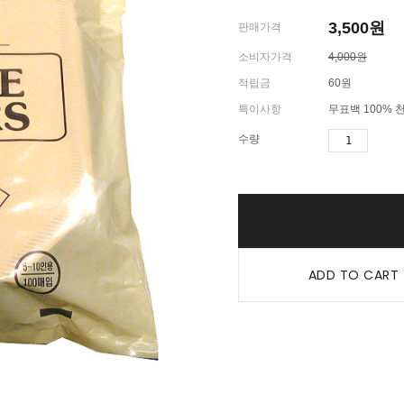
3,500
원
판매가격
소비자가격
4,000원
적립금
60원
특이사항
무표백 100%
수량
ADD TO CART