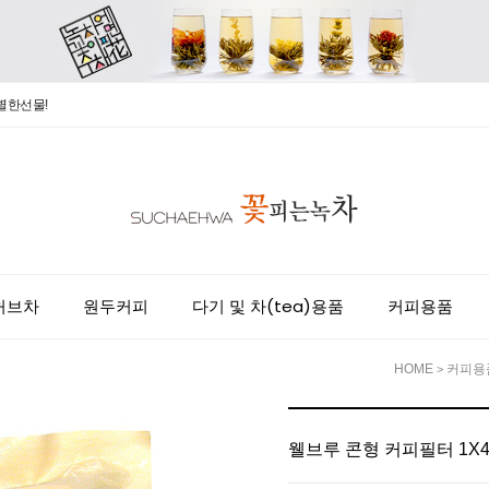
별한선물!
허브차
원두커피
다기 및 차(tea)용품
커피용품
HOME
커피용
>
웰브루 콘형 커피필터 1X4 