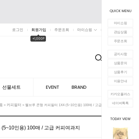
QUICK MENU
마이쇼핑
로그인
회원가입
주문조회
마이쇼핑
장바구니
관심상품
+1,000P
주문조회
공지사항
0
상품문의
상품후기
이용안내
선물세트
EVENT
BRAND
카카오플러스
네이버톡톡
품
커피필터
>
> 웰브루 콘형 커피필터 1X4 (5~10인용) 100매 / 고급 커피여과지
TODAY VIEW
(5~10인용) 100매 / 고급 커피여과지