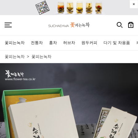
0
꽃피는녹차
전통차
홍차
허브차
원두커피
다기 및 차용품
꽃피는녹차
꽃피는녹차