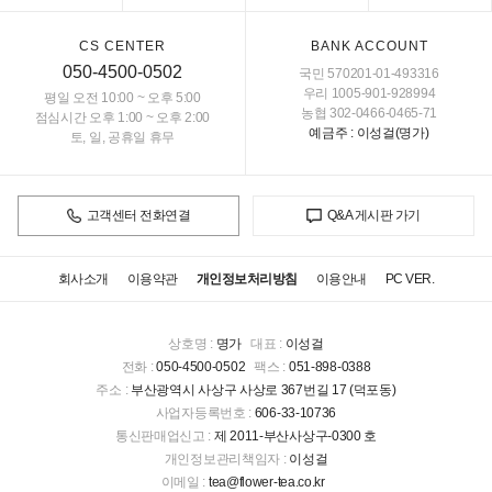
CS CENTER
BANK ACCOUNT
050-4500-0502
국민 570201-01-493316
우리 1005-901-928994
평일 오전 10:00 ~ 오후 5:00
농협 302-0466-0465-71
점심시간 오후 1:00 ~ 오후 2:00
예금주 : 이성걸(명가)
토, 일, 공휴일 휴무
고객센터 전화연결
Q&A 게시판 가기
회사소개
이용약관
개인정보처리방침
이용안내
PC VER.
상호명 :
명가
대표 :
이성걸
전화 :
050-4500-0502
팩스 :
051-898-0388
주소 :
부산광역시 사상구 사상로 367번길 17 (덕포동)
사업자등록번호 :
606-33-10736
통신판매업신고 :
제 2011-부산사상구-0300 호
개인정보관리책임자 :
이성걸
이메일 :
tea@flower-tea.co.kr