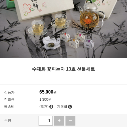
수채화 꽃피는차 13호 선물세트
65,000
상품가
원
적립금
1,300원
배송비
(조건)
지역별
수량