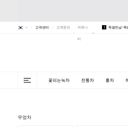
1
고객센터
고객문의
커뮤니
특별한날~특
티
꽃피는녹차
전통차
홍차
우엉차