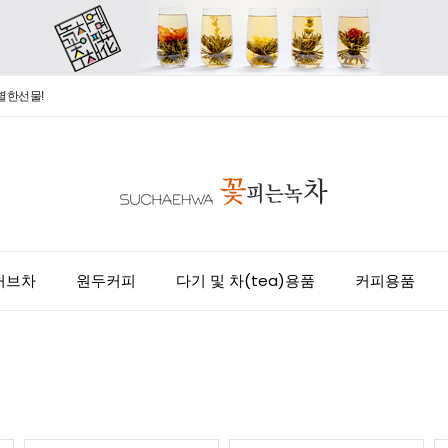
별한선물!
허브차
원두커피
다기 및 차(tea)용품
커피용품