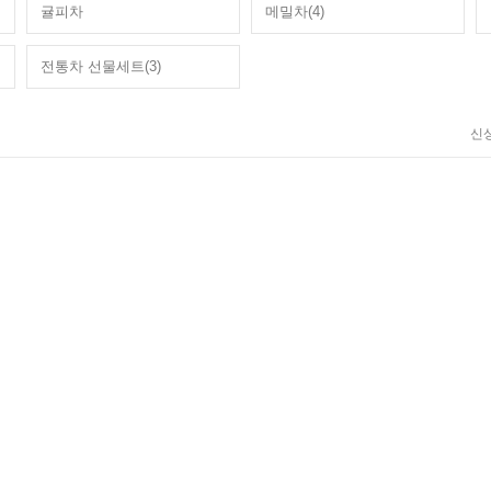
귤피차
메밀차(4)
전통차 선물세트(3)
신