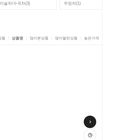
이슬차/수국차(3)
우엉차(1)
상품
상품명
많이본상품
많이팔린상품
높은가격
낮은가격