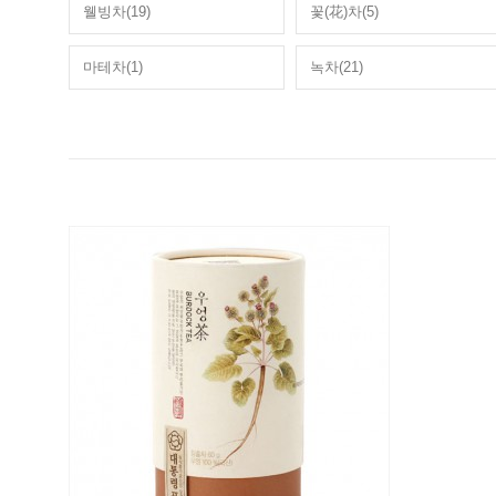
웰빙차(19)
꽃(花)차(5)
마테차(1)
녹차(21)