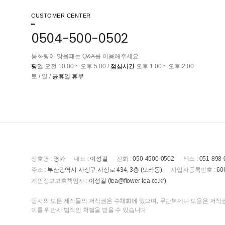
CUSTOMER CENTER
0504-500-0502
통화량이 많을때는 Q&A를 이용해주세요
평일
오전 10:00 ~ 오후 5:00 /
점심시간
오후 1:00 ~ 오후 2:00
토 / 일 /
공휴일 휴무
상호명 :
명가
대표 :
이성걸
전화 :
050-4500-0502
팩스 :
051-898-
주소 :
부산광역시 사상구 사상로 434, 3층 (모라동)
사업자등록번호 :
60
개인정보보호책임자 :
이성걸 (tea@flower-tea.co.kr)
당사의 모든 제작물의 저작권은 수채화에 있으며, 무단복제나 도용은 저작권
이를 위반시 법적인 처벌을 받을 수 있습니다