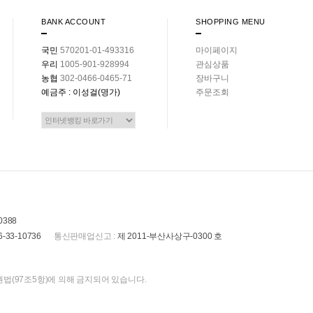
BANK ACCOUNT
SHOPPING MENU
국민
570201-01-493316
마이페이지
우리
1005-901-928994
관심상품
농협
302-0466-0465-71
장바구니
예금주 : 이성걸(명가)
주문조회
0388
6-33-10736
통신판매업신고 :
제 2011-부산사상구-0300 호
법(97조5항)에 의해 금지되어 있습니다.