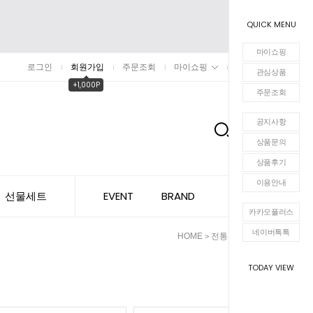
QUICK MENU
마이쇼핑
로그인
회원가입
주문조회
마이쇼핑
장바구니
관심상품
+1,000P
주문조회
공지사항
0
상품문의
상품후기
이용안내
선물세트
EVENT
BRAND
카카오플러스
네이버톡톡
HOME
전통차
우엉차
>
>
TODAY VIEW