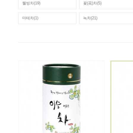
웰빙차(19)
꽃(花)차(5)
마테차(1)
녹차(21)