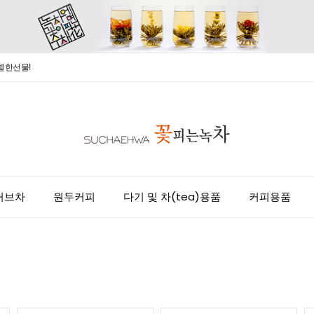
별한선물!
허브차
원두커피
다기 및 차(tea)용품
커피용품