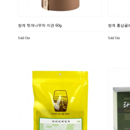
쌍계 헛개나무차 지관 60g
쌍계 홍삼귤피
Sold Out
Sold Out