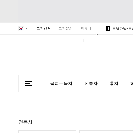
1
고객센터
고객문의
커뮤니
특별한날~특
티
꽃피는녹차
전통차
홍차
전통차