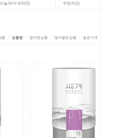
이슬차/수국차(3)
우엉차(1)
상품
상품명
많이본상품
많이팔린상품
높은가격
낮은가격