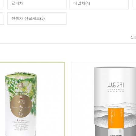
귤피차
메밀차(4)
전통차 선물세트(3)
신