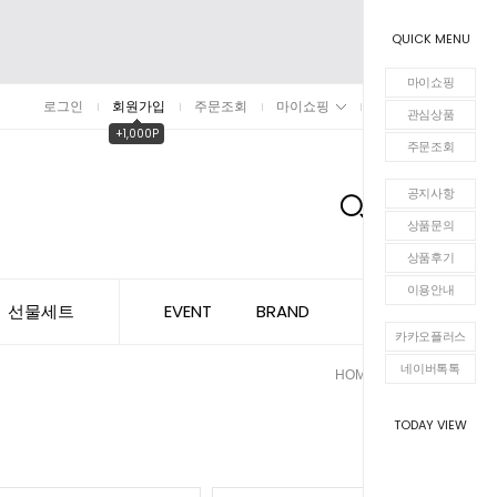
QUICK MENU
마이쇼핑
로그인
회원가입
주문조회
마이쇼핑
장바구니
관심상품
+1,000P
주문조회
공지사항
0
상품문의
상품후기
이용안내
선물세트
EVENT
BRAND
카카오플러스
네이버톡톡
HOME
전통차
>
TODAY VIEW