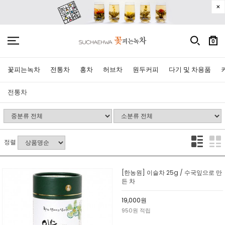
0
꽃피는녹차
전통차
홍차
허브차
원두커피
다기 및 차용품
전통차
정렬
[한농원] 이슬차 25g / 수국잎으로 만
든 차
19,000원
950원 적립