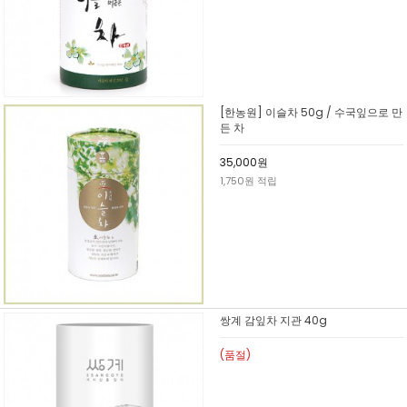
[한농원] 이슬차 50g / 수국잎으로 만
든 차
35,000원
1,750원 적립
쌍계 감잎차 지관 40g
(품절)