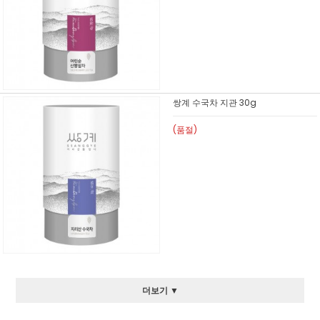
쌍계 수국차 지관 30g
(품절)
더보기 ▼